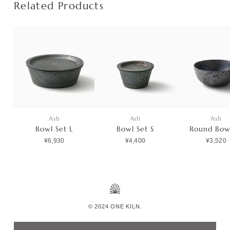
Related Products
Ash
Ash
Ash
Bowl Set L
Bowl Set S
Round Bow
¥6,930
¥4,400
¥3,520
© 2024 ONE KILN.